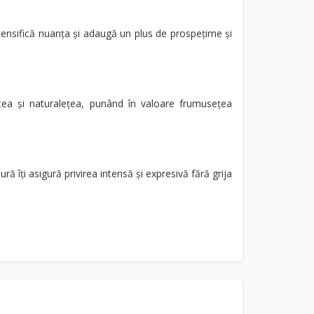
ntensifică nuanța și adaugă un plus de prospețime și
tea și naturalețea, punând în valoare frumusețea
ă îți asigură privirea intensă și expresivă fără grija