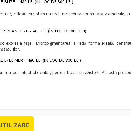
BUZE – 480 LEI (ÎN LOC DE 800 LEI)
contur, culoare și volum natural. Procedura corectează asimetriile, i
SPRÂNCENE – 480 LEI (ÎN LOC DE 800 LEI)
sc expresia feței. Micropigmentarea le redă forma ideală, densita
răsăturilor.
EYELINER – 480 LEI (ÎN LOC DE 800 LEI)
u mai accentuat al ochilor, perfect trasat și rezistent. Această procedur
UTILIZARE