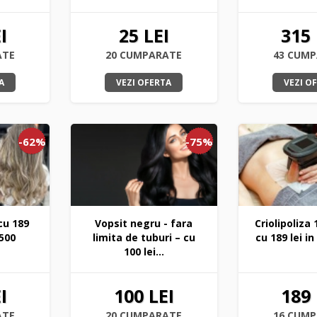
I
25 LEI
315 
ATE
20 CUMPARATE
43 CUM
A
VEZI OFERTA
VEZI O
-62%
-75%
cu 189
Vopsit negru - fara
Criolipoliza 
 500
limita de tuburi – cu
cu 189 lei in
100 lei...
I
100 LEI
189 
ATE
20 CUMPARATE
16 CUM