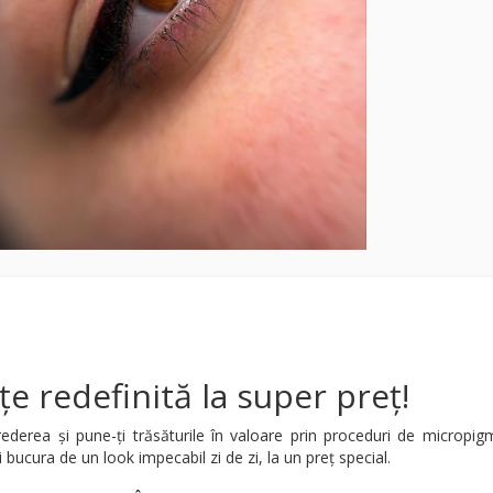
e redefinită la super preț!
ederea și pune-ți trăsăturile în valoare prin proceduri de micropig
i bucura de un look impecabil zi de zi, la un preț special.