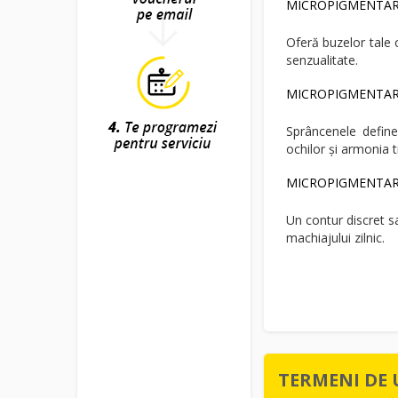
MICROPIGMENTARE 
Oferă buzelor tale 
senzualitate.
MICROPIGMENTARE 
Sprâncenele define
ochilor și armonia t
MICROPIGMENTARE 
Un contur discret sa
machiajului zilnic.
TERMENI DE 