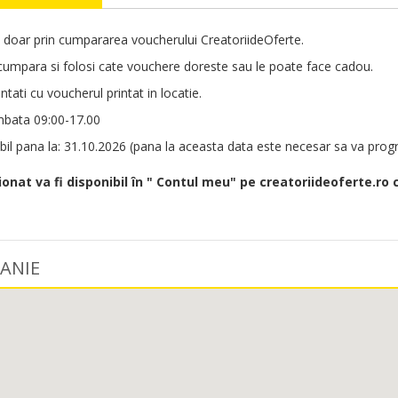
a doar prin cumpararea voucherului CreatoriideOferte.
umpara si folosi cate vouchere doreste sau le poate face cadou.
tati cu voucherul printat in locatie.
mbata 09:00-17.00
bil pana la: 31.10.2026 (pana la aceasta data este necesar sa va prog
ionat va fi disponibil în " Contul meu" pe creatoriideoferte.ro 
ANIE