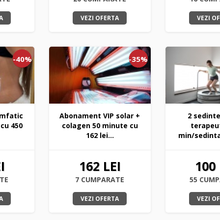
A
VEZI OFERTA
VEZI O
-40%
-35%
imfatic
Abonament VIP solar +
2 sedint
 cu 450
colagen 50 minute cu
terapeut
162 lei...
min/sedinta)
I
162 LEI
100 
TE
7 CUMPARATE
55 CUM
A
VEZI OFERTA
VEZI O