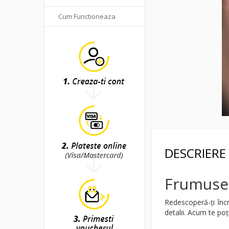
Cum Functioneaza
DESCRIERE
Frumuseț
Redescoperă-ți încr
detalii. Acum te poț