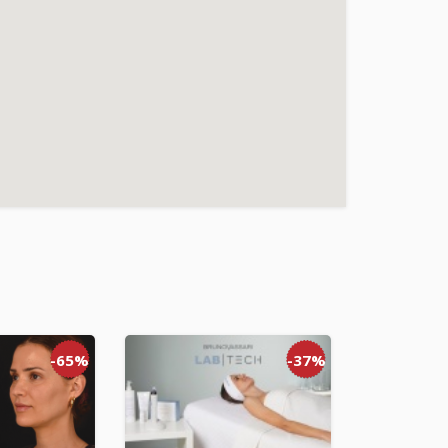
-65%
-37%