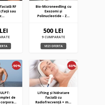
facială RF
Bio-Microneedling cu
 (față sau
Exozomi și
c...
Polinucleotide - Z...
LEI
500 LEI
ARATE
9 CUMPARATE
FERTA
VEZI OFERTA
-90%
-60%
ULPT:
Lifting și hidratare
mplet de
facială cu
corpora...
Radiofrecvență + m...