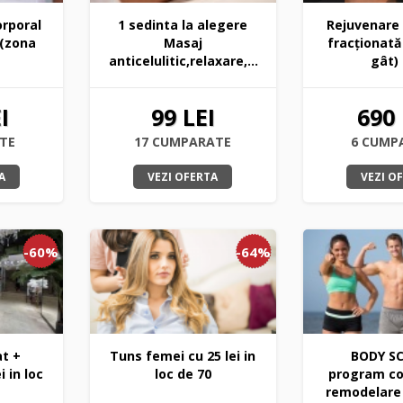
orporal
1 sedinta la alegere
Rejuvenare 
 (zona
Masaj
fracționată
anticelulitic,relaxare,...
gât) 
I
99 LEI
690 
TE
17 CUMPARATE
6 CUMP
A
VEZI OFERTA
VEZI O
-60%
-64%
at +
Tuns femei cu 25 lei in
BODY SC
i in loc
loc de 70
program co
remodelare 