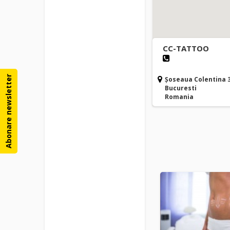
CC-TATTOO
Abonare newsletter
Șoseaua Colentina 
Bucuresti
Romania