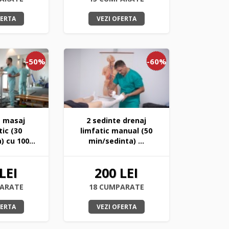
FERTA
VEZI OFERTA
-50%
-60%
e masaj
2 sedinte drenaj
ic (30
limfatic manual (50
 cu 100...
min/sedinta) ...
LEI
200 LEI
PARATE
18 CUMPARATE
FERTA
VEZI OFERTA