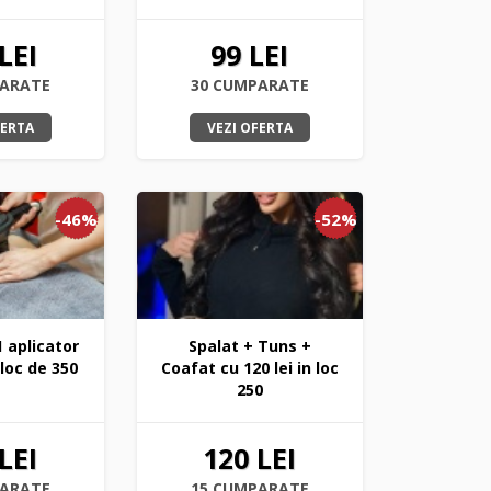
LEI
99 LEI
PARATE
30 CUMPARATE
FERTA
VEZI OFERTA
-46%
-52%
1 aplicator
Spalat + Tuns +
 loc de 350
Coafat cu 120 lei in loc
250
LEI
120 LEI
PARATE
15 CUMPARATE