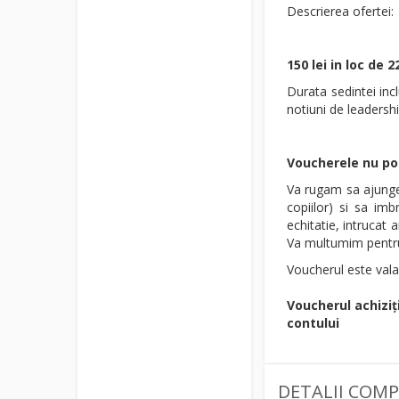
Descrierea ofertei:
150 lei in loc de 
Durata sedintei inc
notiuni de leadershi
Voucherele nu pot 
Va rugam sa ajunget
copiilor) si sa imb
echitatie, intrucat
Va multumim pentru
Voucherul este vala
Voucherul achiziț
contului
DETALII COMP