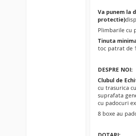
Va punem la di
protectie)
disp
Plimbarile cu p
Tinuta minima
toc patrat de 
DESPRE NOI:
Clubul de Ec
cu trasurica c
suprafata gene
cu padocuri ex
8 boxe au pado
DOTARI: