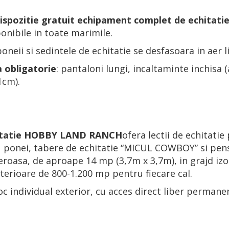
spozitie gratuit echipament complet de echitatie (
onibile in toate marimile.
oneii si sedintele de echitatie se desfasoara in aer l
 obligatorie
: pantaloni lungi, incaltaminte inchisa
1cm).
hitatie HOBBY LAND RANCH
ofera lectii de echitatie
u ponei, tabere de echitatie “MICUL COWBOY” si pen
roasa, de aproape 14 mp (3,7m x 3,7m), in grajd izol
terioare de 800-1.200 mp pentru fiecare cal.
c individual exterior, cu acces direct liber permane