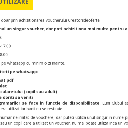
UTILIZARE
 doar prin achizitionarea voucherului Creatoriideoferte!
onal un singur voucher, dar poti achizitiona mai multe pentru a
s
0-17.00
8.00
 pe whatsapp cu minim o zi inainte.
iteti pe whatsapp:
mat pdf
let
calaretului (copil sau adult)
e doriti sa veniti
ramarilor se face in functie de disponibilitate.
Luni Clubul e
a utilizat iar banii nu se restituie.
umar nelimitat de vouchere, dar puteti utiliza unul singur in nume pro
au un copil care a utilizat un voucher, nu mai poate utiliza inca un v