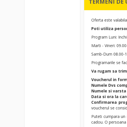
TERMENI DE 
Oferta este valabila
Poti utiliza pers
Program Luni: Inchi
Marti - Vineri: 09.0
Samb-Dum 08.00-1
Programarile se fac
Va rugam sa trim
Voucherul in for
Numele Dvs comp
Numele si varsta 
Data si ora la car
Confirmarea prog
voucherul se consider
Puteti cumpara un n
cadou. O persoana s