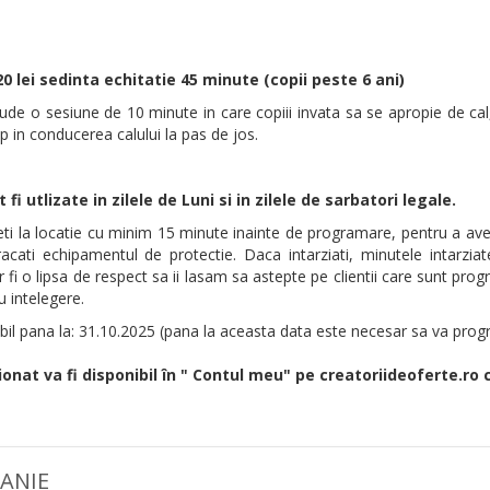
220 lei sedinta echitatie 45 minute (copii peste 6 ani)
lude o sesiune de 10 minute in care copiii invata sa se apropie de ca
p in conducerea calului la pas de jos.
fi utlizate in zilele de Luni si in zilele de sarbatori legale.
i la locatie cu minim 15 minute inainte de programare, pentru a avea
racati echipamentul de protectie. Daca intarziati, minutele intarzia
 ar fi o lipsa de respect sa ii lasam sa astepte pe clientii care sunt p
 intelegere.
bil pana la: 31.10.2025 (pana la aceasta data este necesar sa va prog
ionat va fi disponibil în " Contul meu" pe creatoriideoferte.ro 
ANIE