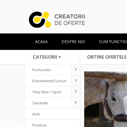
ACASA
DESPRE NOI
CUM FUNCTIO
CATEGORII
OBTINE OFERTELE
Frumusete
Evenimente/Cursuri
Timp liber / Sport
Sanatate
Auto
Produse