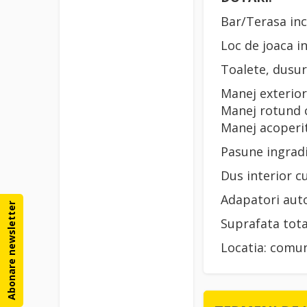
Bar/Terasa inc
Loc de joaca i
Toalete, dusur
Manej exterio
Manej rotund 
Manej acoperi
Pasune ingradi
Dus interior c
Adapatori aut
Abonare newsletter
Suprafata tota
Locatia: comun