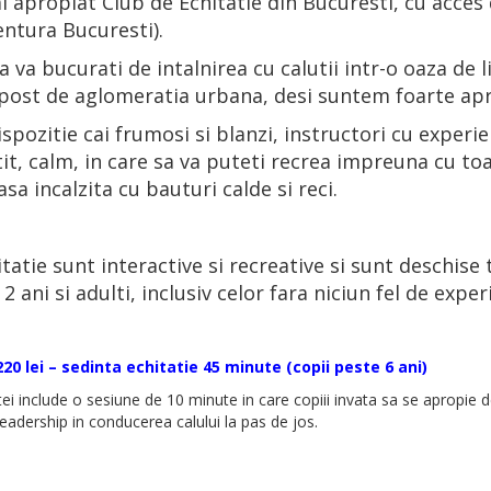
 apropiat Club de Echitatie din Bucuresti, cu acces d
ntura Bucuresti).
a va bucurati de intalnirea cu calutii intr-o oaza de 
apost de aglomeratia urbana, desi suntem foarte ap
spozitie cai frumosi si blanzi, instructori cu experi
tit, calm, in care sa va puteti recrea impreuna cu t
asa incalzita cu bauturi calde si reci.
itatie sunt interactive si recreative si sunt deschise
2 ani si adulti, inclusiv celor fara niciun fel de exper
220 lei – sedinta echitatie 45 minute (copii peste 6 ani)
ei include o sesiune de 10 minute in care copiii invata sa se apropie 
 leadership in conducerea calului la pas de jos.