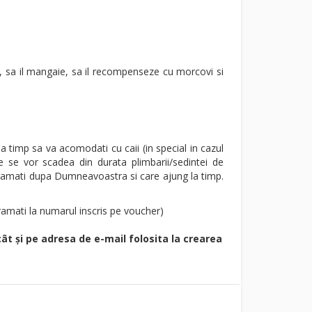
l, sa il mangaie, sa il recompenseze cu morcovi si
 timp sa va acomodati cu caii (in special in cazul
te se vor scadea din durata plimbarii/sedintei de
rogramati dupa Dumneavoastra si care ajung la timp.
ramati la numarul inscris pe voucher)
cât și pe adresa de e-mail folosita la crearea