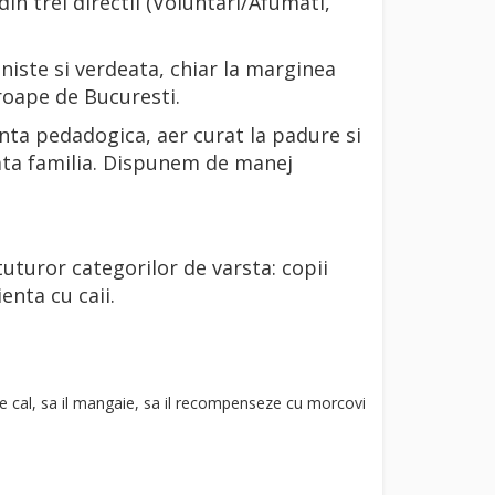
in trei directii (Voluntari/Afumati,
liniste si verdeata, chiar la marginea
roape de Bucuresti.
enta pedadogica, aer curat la padure si
oata familia. Dispunem de manej
 tuturor categorilor de varsta: copii
ienta cu caii.
de cal, sa il mangaie, sa il recompenseze cu morcovi