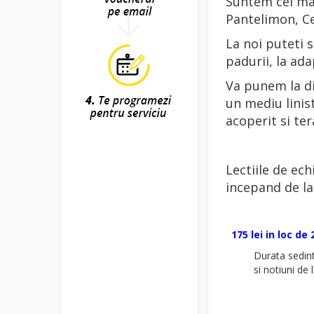
Suntem cel mai
Pantelimon, Ce
La noi puteti s
padurii, la ad
Va punem la di
un mediu linis
acoperit si ter
Lectiile de ech
incepand de la 
175 lei in loc de 
Durata sedint
si notiuni de