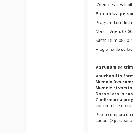
Oferta este valabil
Poti utiliza pers
Program Luni: Inchi
Marti - Vineri: 09.0
Samb-Dum 08.00-1
Programarile se fac
Va rugam sa trim
Voucherul in for
Numele Dvs comp
Numele si varsta 
Data si ora la car
Confirmarea progr
voucherul se consider
Puteti cumpara un n
cadou. O persoana s