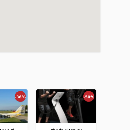
-36%
-50%