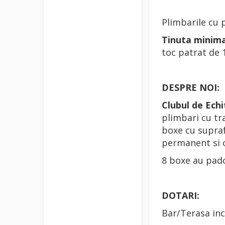
Plimbarile cu p
Tinuta minima
toc patrat de 
DESPRE NOI:
Clubul de Ec
plimbari cu tr
boxe cu supraf
permanent si c
8 boxe au pado
DOTARI:
Bar/Terasa inc