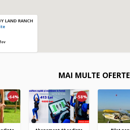
Y LAND RANCH
ite
fov
MAI MULTE OFERTE
-64%
-58%