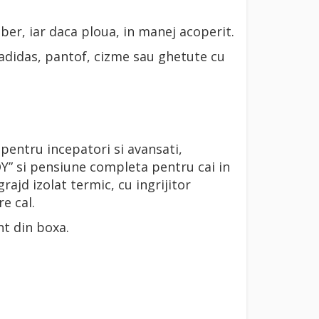
iber, iar daca ploua, in manej acoperit.
 (adidas, pantof, cizme sau ghetute cu
e pentru incepatori si avansati,
Y” si pensiune completa pentru cai in
ajd izolat termic, cu ingrijitor
e cal.
nt din boxa.