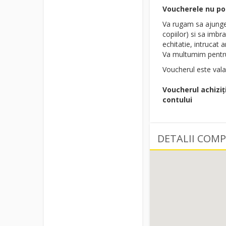
Voucherele nu pot 
Va rugam sa ajunget
copiilor) si sa imbr
echitatie, intrucat 
Va multumim pentru
Voucherul este vala
Voucherul achiziț
contului
DETALII COMP