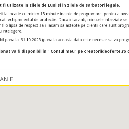
fi utlizate in zilele de Luni si in zilele de sarbatori legale.
i la locatie cu minim 15 minute inainte de programare, pentru a avea 
acati echipamentul de protectie. Daca intarziati, minutele intarziate se
ar fi o lipsa de respect sa ii lasam sa astepte pe clientii care sunt p
 intelegere.
bil pana la: 31.10.2025 (pana la aceasta data este necesar sa va prog
ionat va fi disponibil în " Contul meu" pe creatoriideoferte.ro 
ANIE