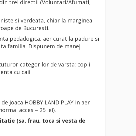
in trei directii (Voluntari/Afumati,
liniste si verdeata, chiar la marginea
roape de Bucuresti.
enta pedadogica, aer curat la padure si
oata familia. Dispunem de manej
 tuturor categorilor de varsta: copii
ienta cu caii.
cul de joaca HOBBY LAND PLAY in aer
normal acces – 25 lei).
atie (sa, frau, toca si vesta de