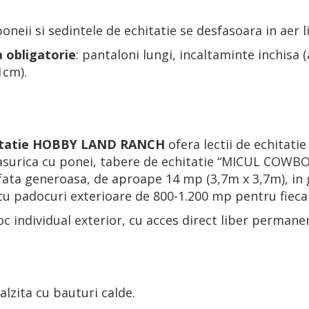
oneii si sedintele de echitatie se desfasoara in aer l
 obligatorie
: pantaloni lungi, incaltaminte inchisa
1cm).
hitatie HOBBY LAND RANCH
ofera lectii de echitati
asurica cu ponei, tabere de echitatie “MICUL COWBO
ata generoasa, de aproape 14 mp (3,7m x 3,7m), in gr
u padocuri exterioare de 800-1.200 mp pentru fiecar
c individual exterior, cu acces direct liber permane
alzita cu bauturi calde.