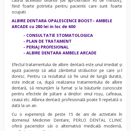
cadrul aceleiasi sedinte (de aproximativ 90 de minute),
fiind foarte potrivita pentru pacientii care sunt foarte
ocupati.
ALBIRE DENTARA OPALESCENCE BOOST– AMBELE
ARCADE cu 280 lei in loc de 600
- CONSULTATIE STOMATOLOGICA
- PLAN DE TRATAMENT
- PERIAJ PROFESIONAL
- ALBIRE DENTARA AMBELE ARCADE
Efectul tratamentului de albire dentară este unul imediat și
ajută pacienții să aibă zâmbetul strălucitor pe care și-l
doresc. Pentru ca rezultatul să fie unul de lungă durată,
este indicat ca, după realizarea tratamentului de albire
dentară, să renunțăm la fumat și la băuturile cunoscute
pentru efectele de pătare a dinților: vinul roșu, cafeaua,
ceaiul etc. Albirea dentară profesională poate fi repetată o
dată la un an.
Cu o experiență de peste 15 de ani de activitate în
domeniul Medicinei Dentare, PERLO DENTAL CLINIC
oferă pacienților săi o alternativă medicală modernă,