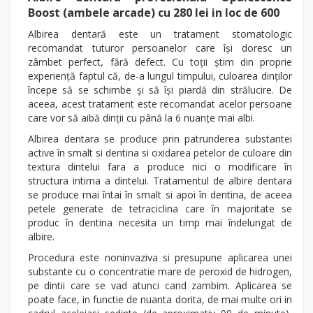
Boost (ambele arcade) cu 280 lei in loc de 600
Albirea dentară este un tratament stomatologic
recomandat tuturor persoanelor care își doresc un
zâmbet perfect, fără defect. Cu toții știm din proprie
experiență faptul că, de-a lungul timpului, culoarea dinților
începe să se schimbe și să își piardă din strălucire. De
aceea, acest tratament este recomandat acelor persoane
care vor să aibă dinții cu până la 6 nuanțe mai albi.
Albirea dentara se produce prin patrunderea substantei
active în smalt si dentina si oxidarea petelor de culoare din
textura dintelui fara a produce nici o modificare în
structura intima a dintelui. Tratamentul de albire dentara
se produce mai întai în smalt si apoi în dentina, de aceea
petele generate de tetraciclina care în majoritate se
produc în dentina necesita un timp mai îndelungat de
albire.
Procedura este noninvaziva si presupune aplicarea unei
substante cu o concentratie mare de peroxid de hidrogen,
pe dintii care se vad atunci cand zambim. Aplicarea se
poate face, in functie de nuanta dorita, de mai multe ori in